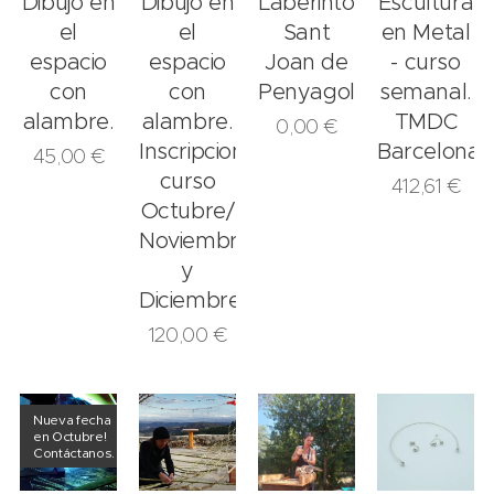
Dibujo en
Dibujo en
Laberinto
Escultura
el
el
Sant
en Metal
espacio
espacio
Joan de
- curso
con
con
Penyagolosa
semanal.
alambre.
alambre.
TMDC
0,00
€
Inscripciones
Barcelona
45,00
€
curso
412,61
€
Octubre/
Noviembre
y
Diciembre.
120,00
€
Nueva fecha
en Octubre!
Contáctanos.