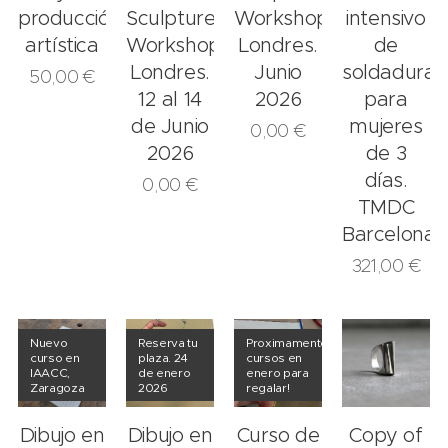
producción
Sculpture
Workshop.
intensivo
artística
Workshop.
Londres.
de
Londres.
Junio
soldadura
50,00
€
12 al 14
2026
para
de Junio
mujeres
0,00
€
2026
de 3
días.
0,00
€
TMDC
Barcelona.
321,00
€
Nuevo
Reserva tu
Proximamente
curso en
plaza. 24
cursos en
IAACC,
de enero
enero para
Zaragoza
2026
regalar!
Dibujo en
Dibujo en
Curso de
Copy of