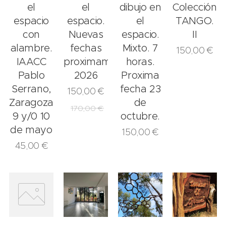
el
el
dibujo en
Colección
espacio
espacio.
el
TANGO.
con
Nuevas
espacio.
II
alambre.
fechas
Mixto. 7
150,00
€
IAACC
proximamente.
horas.
Pablo
2026
Proxima
Serrano,
fecha 23
150,00
€
Zaragoza.
de
170,00
€
9 y/0 10
octubre.
de mayo
150,00
€
45,00
€