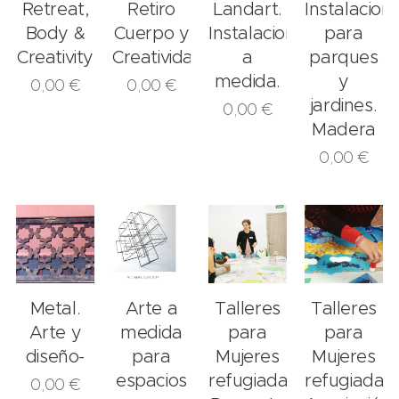
Retreat,
Retiro
Landart.
Instalacion
Body &
Cuerpo y
Instalaciones
para
Creativity
Creatividad
a
parques
medida.
y
0,00
€
0,00
€
jardines.
0,00
€
Madera
0,00
€
Metal.
Arte a
Talleres
Talleres
Arte y
medida
para
para
diseño-
para
Mujeres
Mujeres
espacios
refugiadas.
refugiadas.
0,00
€