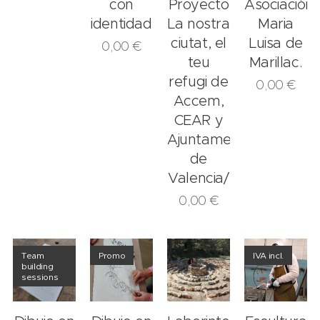
con
Proyecto
Asociación
identidad
La nostra
Maria
ciutat, el
Luisa de
0,00
€
teu
Marillac.
refugi de
0,00
€
Accem,
CEAR y
Ajuntament
de
Valencia/
0,00
€
Team
Promo
IVA incl.
building
sessions