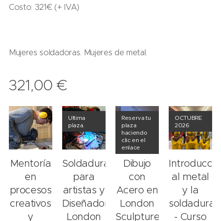
Costo: 321€ (+ IVA)
Mujeres soldadoras. Mujeres de metal.
321,00
€
Ultima
Reserva tu
OCTUBRE
plaza.
plaza
2026
haciendo
clic en el
enlace
Mentoría
Soldadura
Dibujo
Introducció
en
para
con
al metal
procesos
artistas y
Acero en
y la
creativos
Diseñadores.
London
soldadura
y
London
Sculpture
- Curso