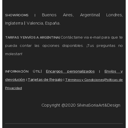
Buenos Aires, Argentina
|
Londres,
SHOWROOMS
|
Inglaterra
|
Valencia, España.
Contáctame via e-mail para que te
TARIFAS Y ENVÍOS A ARGENTINA|
pueda contar las opciones disponibles. ¡Tus preguntas no
molestan!
|
Encargos personalizados
Envíos y
|
INFORMACIÓN ÚTIL
devolución
Tarjetas de Regalo
|
Términos y
Condiciones
|
Políticas de
|
Privacidad
Copyright @2020 SilvinaSoriaArt&Design