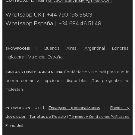
Contacto.
|
Whatsapp UK
+44 790 196 5603
|
Whatsapp España
+34 684 46 51 48
|
Buenos Aires, Argentina
|
Londres,
SHOWROOMS
|
Inglaterra
|
Valencia, España.
Contáctame via e-mail para que te
TARIFAS Y ENVÍOS A ARGENTINA|
pueda contar las opciones disponibles. ¡Tus preguntas no
molestan!
|
Encargos personalizados
Envíos y
|
INFORMACIÓN ÚTIL
devolución
Tarjetas de Regalo
|
Términos y
Condiciones
|
Políticas de
|
Privacidad