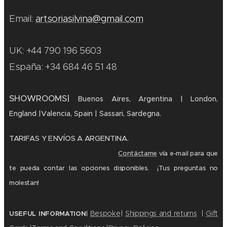
Email:
artsoriasilvina@gmail.com
UK: +44 790 196 5603
España: +34 684 46 51 48
SHOWROOMS
|
Buenos Aires, Argentina
|
London,
England
|
Valencia, Spain
| Sassari, Sardegna.
TARIFAS Y ENVÍOS A ARGENTINA.
Contáctame
vía e-mail para que
te pueda contar las opciones disponibles. ¡Tus preguntas no
molestan!
|
Bespoke
Shippings and returns
|
Gift
USEFUL INFORMATION
|