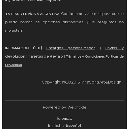
Contáctame via e-mail para que te
TARIFAS Y ENVÍOS A ARGENTINA|
pueda contar las opciones disponibles. ¡Tus preguntas no
molestan!
|
Encargos personalizados
Envíos y
|
INFORMACIÓN ÚTIL
devolución
Tarjetas de Regalo
|
Términos y
Condiciones
|
Políticas de
|
Privacidad
Copyright @2020 SilvinaSoriaArt&Design
Powered by
Webnode
Idiomas
English
Español