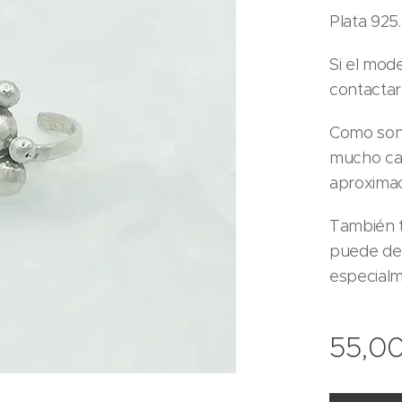
Plata 925.
Si el mod
contactar
Como son 
mucho car
aproximaci
También t
puede dem
especialm
55,0