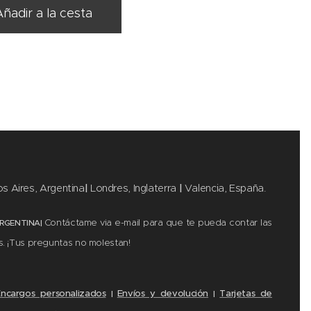
Añadir a la cesta
s Aires, Argentina
|
Londres, Inglaterra
|
Valencia, España.
Contáctame via e-mail para que te pueda contar las
ARGENTINA|
s. ¡Tus preguntas no molestan!
Encargos personalizados
Envíos y devolución
Tarjetas de
|
|